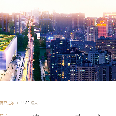
商户之家
> 共
82
结果
楼层
不限
L层
一层
M层